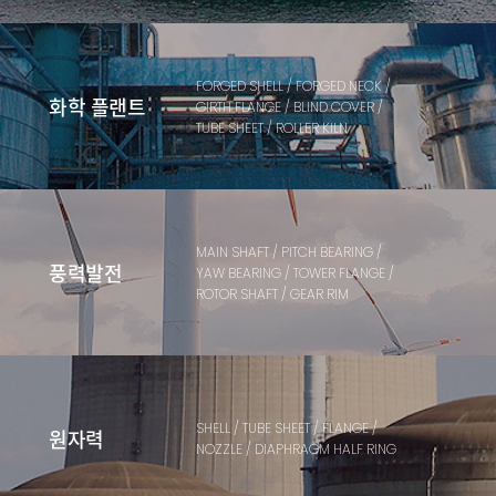
FORGED SHELL / FORGED NECK /
화학 플랜트
GIRTH FLANGE / BLIND COVER /
TUBE SHEET / ROLLER KILN
MAIN SHAFT / PITCH BEARING /
풍력발전
YAW BEARING / TOWER FLANGE /
ROTOR SHAFT / GEAR RIM
SHELL / TUBE SHEET / FLANGE /
원자력
NOZZLE / DIAPHRAGM HALF RING